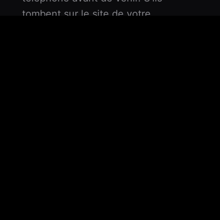
tombent sur le site de votre
concurrent, vous avez perdu la vente
avant même d'avoir ouvert votre
boutique.
Mon métier n'est pas de "faire des
sites". C'est de construire
votre
infrastructure de vente
. Rapide.
Visible. Rentable.